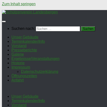
Zum Inhalt springen
Suchen nach:
Unser Gebäude
Terminkalender/Info
Vorstand
Presseberichte
Galerie
Ergebnisse/Veranstaltungen
Historie
Impressum
Datenschutzerklärung
Öffnungszeiten
Anfahrt
Unser Gebäude
Terminkalender/Info
Vorstand