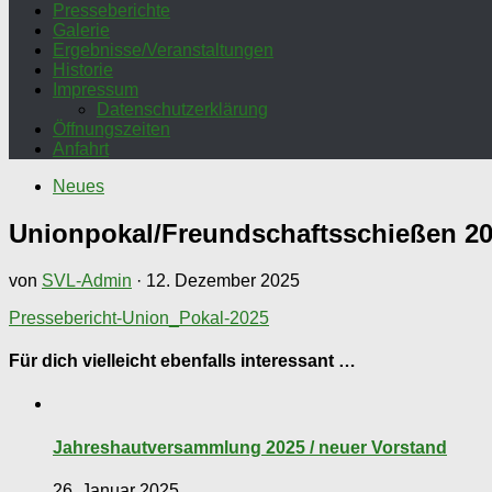
Presseberichte
Galerie
Ergebnisse/Veranstaltungen
Historie
Impressum
Datenschutzerklärung
Öffnungszeiten
Anfahrt
Neues
Unionpokal/Freundschaftsschießen 2
von
SVL-Admin
·
12. Dezember 2025
Pressebericht-Union_Pokal-2025
Für dich vielleicht ebenfalls interessant …
Jahreshautversammlung 2025 / neuer Vorstand
26. Januar 2025