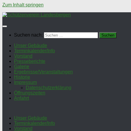
Zum Inhalt springen
Suchen nach:
Unser Gebäude
Terminkalender/Info
Vorstand
Presseberichte
Galerie
Ergebnisse/Veranstaltungen
Historie
Impressum
Datenschutzerklärung
Öffnungszeiten
Anfahrt
Unser Gebäude
Terminkalender/Info
Vorstand