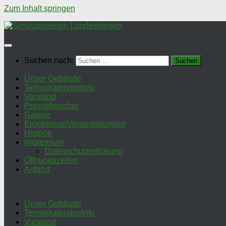
Zum Inhalt springen
Suchen nach:
Unser Gebäude
Terminkalender/Info
Vorstand
Presseberichte
Galerie
Ergebnisse/Veranstaltungen
Historie
Impressum
Datenschutzerklärung
Öffnungszeiten
Anfahrt
Unser Gebäude
Terminkalender/Info
Vorstand