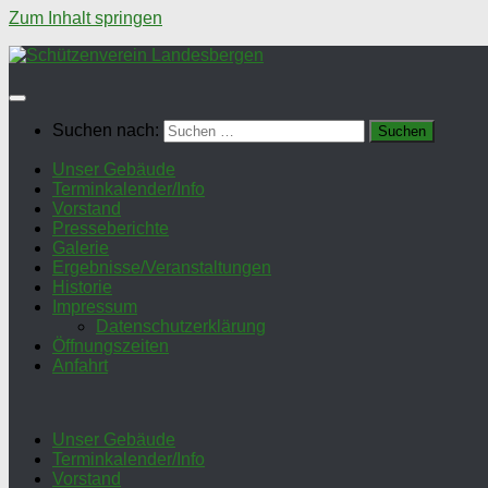
Zum Inhalt springen
Suchen nach:
Unser Gebäude
Terminkalender/Info
Vorstand
Presseberichte
Galerie
Ergebnisse/Veranstaltungen
Historie
Impressum
Datenschutzerklärung
Öffnungszeiten
Anfahrt
Unser Gebäude
Terminkalender/Info
Vorstand