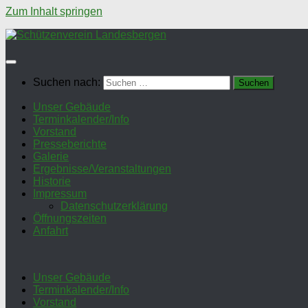
Zum Inhalt springen
Suchen nach:
Unser Gebäude
Terminkalender/Info
Vorstand
Presseberichte
Galerie
Ergebnisse/Veranstaltungen
Historie
Impressum
Datenschutzerklärung
Öffnungszeiten
Anfahrt
Unser Gebäude
Terminkalender/Info
Vorstand