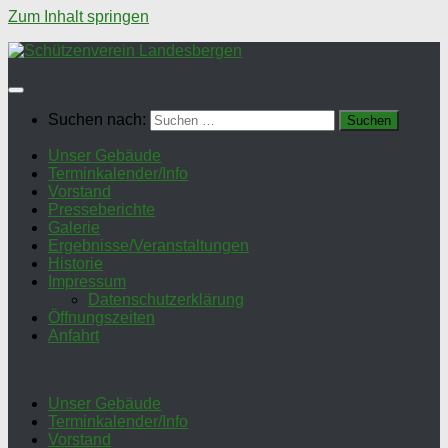
Zum Inhalt springen
Suchen nach:
Unser Gebäude
Terminkalender/Info
Vorstand
Presseberichte
Galerie
Ergebnisse/Veranstaltungen
Historie
Impressum
Datenschutzerklärung
Öffnungszeiten
Anfahrt
Unser Gebäude
Terminkalender/Info
Vorstand