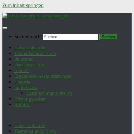
Zum Inhalt springen
Suchen nach:
Unser Gebäude
Terminkalender/Info
Vorstand
Presseberichte
Galerie
Ergebnisse/Veranstaltungen
Historie
Impressum
Datenschutzerklärung
Öffnungszeiten
Anfahrt
Unser Gebäude
Terminkalender/Info