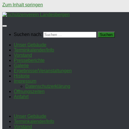
Zum Inhalt springen
Suchen nach:
Unser Gebäude
Terminkalender/Info
Vorstand
Presseberichte
Galerie
Ergebnisse/Veranstaltungen
Historie
Impressum
Datenschutzerklärung
Öffnungszeiten
Anfahrt
Unser Gebäude
Terminkalender/Info
Vorstand