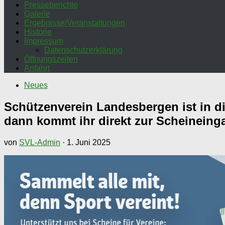
Presseberichte
Galerie
Ergebnisse/Veranstaltungen
Historie
Impressum
Datenschutzerklärung
Öffnungszeiten
Anfahrt
Neues
Schützenverein Landesbergen ist in di
dann kommt ihr direkt zur Scheineinga
von
SVL-Admin
·
1. Juni 2025