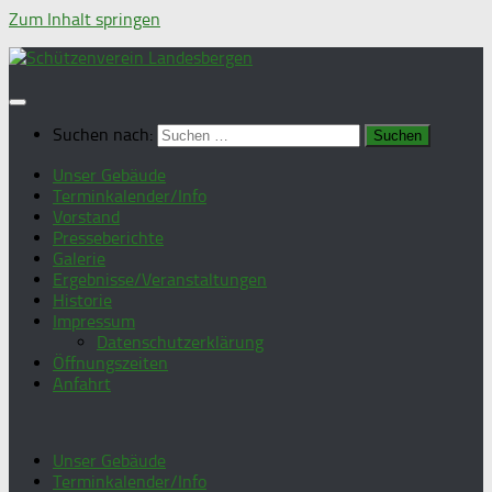
Zum Inhalt springen
Suchen nach:
Unser Gebäude
Terminkalender/Info
Vorstand
Presseberichte
Galerie
Ergebnisse/Veranstaltungen
Historie
Impressum
Datenschutzerklärung
Öffnungszeiten
Anfahrt
Unser Gebäude
Terminkalender/Info