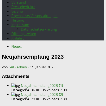
Vorstand
Presseberichte
Galerie
Ergebnisse/Veranstaltungen
Historie
Impressum
Datenschutzerklärung
Öffnungszeiten
Anfahrt
Neues
Neujahrsempfang 2023
von
SVL-Admin
·
14. Januar 2023
Attachments
Neujahrsempfang2023 (1)
Dateigröße:
96 KB
Downloads:
400
Neujahrsempfang2023 (2)
Dateigröße:
78 KB
Downloads:
430