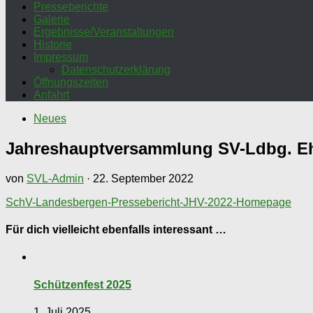
Presseberichte
Galerie
Ergebnisse/Veranstaltungen
Historie
Impressum
Datenschutzerklärung
Öffnungszeiten
Anfahrt
Neues
Jahreshauptversammlung SV-Ldbg. Ehr
von
SVL-Admin
·
22. September 2022
SchV-Landesbergen-Pressebericht-JHV-2022-Homepage
Für dich vielleicht ebenfalls interessant …
Schützenfest 2025
1. Juli 2025