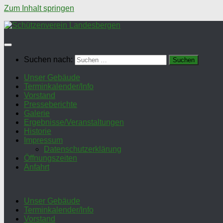
Zum Inhalt springen
Suchen nach:
Unser Gebäude
Terminkalender/Info
Vorstand
Presseberichte
Galerie
Ergebnisse/Veranstaltungen
Historie
Impressum
Datenschutzerklärung
Öffnungszeiten
Anfahrt
Unser Gebäude
Terminkalender/Info
Vorstand